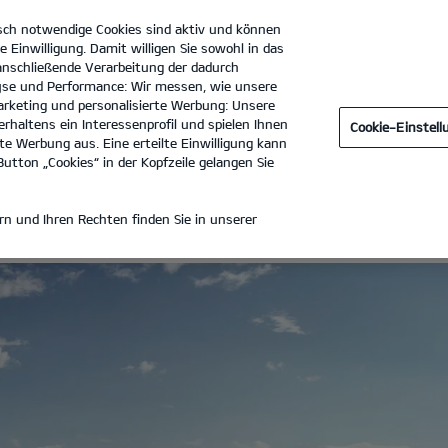
sch notwendige Cookies sind aktiv und können
e Einwilligung. Damit willigen Sie sowohl in das
 anschließende Verarbeitung der dadurch
se und Performance: Wir messen, wie unsere
Autohaus H + P GmbH
Tel. :
06821 96150
rketing und personalisierte Werbung: Unsere
rhaltens ein Interessenprofil und spielen Ihnen
Cookie-Einstel
ANTIE
e Werbung aus. Eine erteilte Einwilligung kann
utton „Cookies“ in der Kopfzeile gelangen Sie
-HERSTELLERGARANTIE*
n und Ihren Rechten finden Sie in unserer