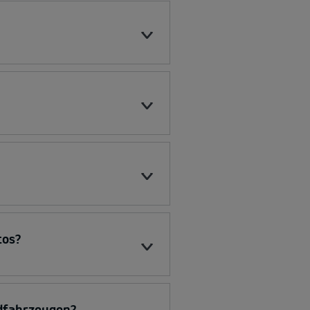
tos?
idfahrzeugen?