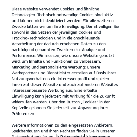
Diese Website verwendet Cookies und ähnliche
open
Technologien. Technisch notwendige Cookies sind aktiv
menu
und können nicht deaktiviert werden. Für alle weiteren
KONTAKT
Zwecke bitten wir um Ihre Einwilligung. Damit willigen Sie
sowohl in das Setzen der jeweiligen Cookies und
Tracking-Technologien und in die anschließende
EV-FÖRDERUNG
Verarbeitung der dadurch erhobenen Daten zu den
nachfolgend genannten Zwecken ein: Analyse und
Performance: Wir messen, wie unsere Website genutzt
EV-FÖRDERUNG
wird, um Inhalte und Funktionen zu verbessern.
Marketing und personalisierte Werbung: Unsere
Werbepartner und Dienstleister erstellen auf Basis Ihres
Nutzungsverhaltens ein Interessenprofil und spielen
Ihnen auf dieser Website und auch auf anderen Websites
interessenbasierte Werbung aus. Eine erteilte
Einwilligung kann jederzeit mit Wirkung für die Zukunft
widerrufen werden. Über den Button „Cookies“ in der
Kopfzeile gelangen Sie jederzeit zur Anpassung Ihrer
Präferenzen.
Weitere Informationen zu den eingesetzten Anbietern,
Speicherdauern und Ihren Rechten finden Sie in unserer
Datenschutzerklärung.
> Datenschutz
> Impressum