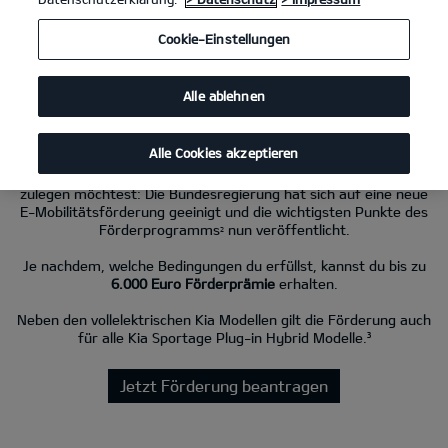
Cookie-Einstellungen
Kia EV4 81.4-kWh-Batterie, FWD GT-Line
(Strom/Reduktionsgetriebe);
150 kW (204 PS): Stromverbrauch kombiniert 15,8 kWh/100 km; CO₂-
Emissionen kombiniert 0 g/km; CO₂-Klasse A. Bis zu 584 km Reichweite.
Alle ablehnen
Neue Förderung für Kia EV-Modelle ab 2026.
Alle Cookies akzeptieren
Eine tolle Nachricht, wenn du dir einen vollelektrischen Kia
zulegen möchtest: Die Bundesregierung hat sich auf eine neue
E-Mobilitätsförderung geeinigt und die wichtigsten Punkte des
Förderprogramms
nun veröffentlicht.
2
Je nachdem, welche Bedingungen du erfüllst, kannst du bis zu
6.000 Euro Förderprämie
erhalten.
Neben den vollelektrischen Kia Modellen gilt die Förderung auch
für alle Kia Sportage Plug-in Hybrid Modelle.³
Jetzt Förderung beantragen