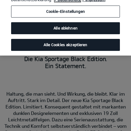
Cookie-Einstellungen
Alle ablehnen
Kia Sportage Black Edition
1.6 T-GDI DCT (Benzin/Automatik); 132 kW (180
PS): Kraftstoffverbrauch kombiniert 7,8 l/100 km; CO₂-Emissionen
kombiniert 177 g/km. CO₂-Klasse G.
Alle Cookies akzeptieren
Die Kia Sportage Black Edition.
Ein Statement.
Haltung, die man sieht. Und Wirkung, die bleibt. Klar im
Auftritt. Stark im Detail. Der neue Kia Sportage Black
Edition. Limitiert. Konsequent gestaltet mit markanten
dunklen Designelementen und exklusiven 19 Zoll
Leichtmetallfelgen. Dazu eine Serienausstattung, die
Technik und Komfort selbstverständlich verbindet – vom