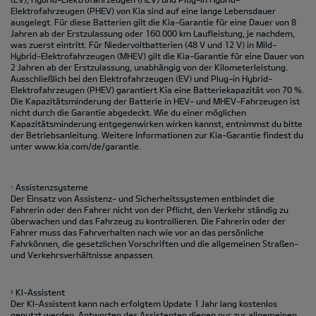
Elektrofahrzeugen (PHEV) von Kia sind auf eine lange Lebensdauer
ausgelegt. Für diese Batterien gilt die Kia-Garantie für eine Dauer von 8
Jahren ab der Erstzulassung oder 160.000 km Laufleistung, je nachdem,
was zuerst eintritt. Für Niedervoltbatterien (48 V und 12 V) in Mild-
Hybrid-Elektrofahrzeugen (MHEV) gilt die Kia-Garantie für eine Dauer von
2 Jahren ab der Erstzulassung, unabhängig von der Kilometerleistung.
Ausschließlich bei den Elektrofahrzeugen (EV) und Plug-in Hybrid-
Elektrofahrzeugen (PHEV) garantiert Kia eine Batteriekapazität von 70 %.
Die Kapazitätsminderung der Batterie in HEV- und MHEV-Fahrzeugen ist
nicht durch die Garantie abgedeckt. Wie du einer möglichen
Kapazitätsminderung entgegenwirken wirken kannst, entnimmst du bitte
der Betriebsanleitung. Weitere Informationen zur Kia-Garantie findest du
unter
www.kia.com/de/garantie.
Assistenzsysteme
1
Der Einsatz von Assistenz- und Sicherheitssystemen entbindet die
Fahrerin oder den Fahrer nicht von der Pflicht, den Verkehr ständig zu
überwachen und ​das Fahrzeug zu kontrollieren. Die Fahrerin oder der
Fahrer muss das Fahrverhalten nach wie vor an das persönliche
Fahrkönnen, die gesetzlichen Vorschriften ​und die allgemeinen Straßen-
und Verkehrsverhältnisse anpassen. ​
KI-Assistent
2
Der KI-Assistent kann nach erfolgtem Update 1 Jahr lang kostenlos
genutzt werden. Antworten des Assistenten dienen nur zur allgemeinen