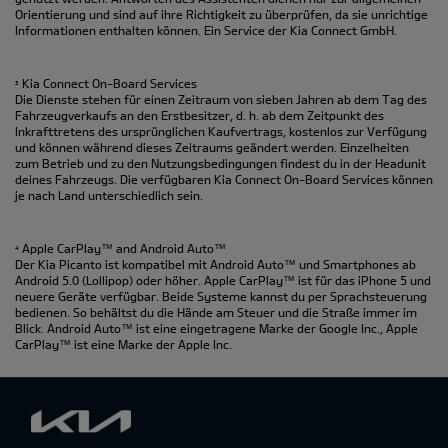
Orientierung und sind auf ihre Richtigkeit zu überprüfen, da sie unrichtige
Informationen enthalten können. Ein Service der Kia Connect GmbH.
Kia Connect On-Board Services
3
Die Dienste stehen für einen Zeitraum von sieben Jahren ab dem Tag des
Fahrzeugverkaufs an den Erstbesitzer, d. h. ab dem Zeitpunkt des
Inkrafttretens des ursprünglichen Kaufvertrags, kostenlos zur Verfügung
und können während dieses Zeitraums geändert werden. Einzelheiten
zum Betrieb und zu den Nutzungsbedingungen findest du in der Headunit
deines Fahrzeugs. Die verfügbaren Kia Connect On-Board Services können
je nach Land unterschiedlich sein.
Apple CarPlay™ and Android Auto™
4
Der Kia Picanto ist kompatibel mit Android Auto™ und Smartphones ab
Android 5.0 (Lollipop) oder höher. Apple CarPlay™ ist für das iPhone 5 und
neuere Geräte verfügbar. Beide Systeme kannst du per Sprachsteuerung
bedienen. So behältst du die Hände am Steuer und die Straße immer im
Blick. Android Auto™ ist eine eingetragene Marke der Google Inc., Apple
CarPlay™ ist eine Marke der Apple Inc.