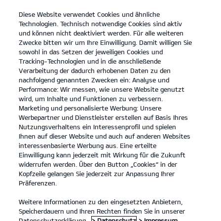
Diese Website verwendet Cookies und ähnliche
open
Technologien. Technisch notwendige Cookies sind aktiv
menu
und können nicht deaktiviert werden. Für alle weiteren
KONTAKT
Zwecke bitten wir um Ihre Einwilligung. Damit willigen Sie
sowohl in das Setzen der jeweiligen Cookies und
Tracking-Technologien und in die anschließende
DIE KIA SPORTAGE BLACK EDITION
Verarbeitung der dadurch erhobenen Daten zu den
nachfolgend genannten Zwecken ein: Analyse und
Performance: Wir messen, wie unsere Website genutzt
DIE KIA SPORTAGE BLACK EDITION
wird, um Inhalte und Funktionen zu verbessern.
Marketing und personalisierte Werbung: Unsere
Werbepartner und Dienstleister erstellen auf Basis Ihres
Nutzungsverhaltens ein Interessenprofil und spielen
Ihnen auf dieser Website und auch auf anderen Websites
interessenbasierte Werbung aus. Eine erteilte
Einwilligung kann jederzeit mit Wirkung für die Zukunft
widerrufen werden. Über den Button „Cookies“ in der
Kopfzeile gelangen Sie jederzeit zur Anpassung Ihrer
Präferenzen.
Weitere Informationen zu den eingesetzten Anbietern,
Speicherdauern und Ihren Rechten finden Sie in unserer
Datenschutzerklärung.
> Datenschutz
> Impressum