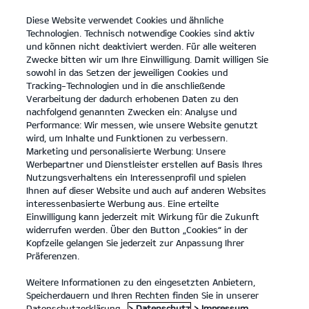
Diese Website verwendet Cookies und ähnliche
open
Technologien. Technisch notwendige Cookies sind aktiv
menu
und können nicht deaktiviert werden. Für alle weiteren
KONTAKT
Zwecke bitten wir um Ihre Einwilligung. Damit willigen Sie
sowohl in das Setzen der jeweiligen Cookies und
Tracking-Technologien und in die anschließende
Der Kia Seltos
Probefahrt / Angebot
Verarbeitung der dadurch erhobenen Daten zu den
nachfolgend genannten Zwecken ein: Analyse und
...
...
DER KIA SELTOS
Performance: Wir messen, wie unsere Website genutzt
wird, um Inhalte und Funktionen zu verbessern.
Marketing und personalisierte Werbung: Unsere
Werbepartner und Dienstleister erstellen auf Basis Ihres
Nutzungsverhaltens ein Interessenprofil und spielen
Ihnen auf dieser Website und auch auf anderen Websites
interessenbasierte Werbung aus. Eine erteilte
Einwilligung kann jederzeit mit Wirkung für die Zukunft
widerrufen werden. Über den Button „Cookies“ in der
Kopfzeile gelangen Sie jederzeit zur Anpassung Ihrer
Präferenzen.
Weitere Informationen zu den eingesetzten Anbietern,
Speicherdauern und Ihren Rechten finden Sie in unserer
Datenschutzerklärung.
> Datenschutz
> Impressum