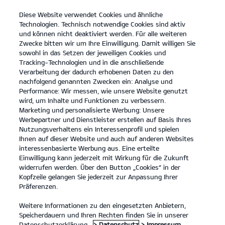
Diese Website verwendet Cookies und ähnliche
open
Technologien. Technisch notwendige Cookies sind aktiv
menu
und können nicht deaktiviert werden. Für alle weiteren
KONTAKT
Zwecke bitten wir um Ihre Einwilligung. Damit willigen Sie
sowohl in das Setzen der jeweiligen Cookies und
Tracking-Technologien und in die anschließende
SONDERFAHRZEUGE
Verarbeitung der dadurch erhobenen Daten zu den
nachfolgend genannten Zwecken ein: Analyse und
Performance: Wir messen, wie unsere Website genutzt
SONDERFAHRZEUGE
wird, um Inhalte und Funktionen zu verbessern.
Marketing und personalisierte Werbung: Unsere
Werbepartner und Dienstleister erstellen auf Basis Ihres
Nutzungsverhaltens ein Interessenprofil und spielen
Ihnen auf dieser Website und auch auf anderen Websites
interessenbasierte Werbung aus. Eine erteilte
Einwilligung kann jederzeit mit Wirkung für die Zukunft
widerrufen werden. Über den Button „Cookies“ in der
Kopfzeile gelangen Sie jederzeit zur Anpassung Ihrer
Kia Fleet Services.
Präferenzen.
Sonderfahrzeuge.
Weitere Informationen zu den eingesetzten Anbietern,
Speicherdauern und Ihren Rechten finden Sie in unserer
Kia EV3 Elektromotor, Frontantrieb, 81,4-kWh-Batterie GT-line
(Strom/Reduktionsgetriebe); 150 kW (204 PS): Stromverbrauch kombiniert
Datenschutzerklärung.
> Datenschutz
> Impressum