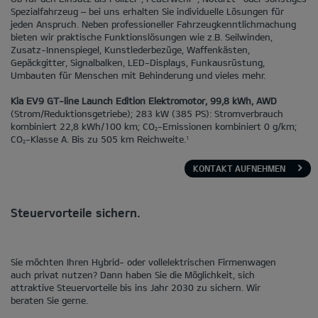
Spezialfahrzeug – bei uns erhalten Sie individuelle Lösungen für
jeden Anspruch. Neben professioneller Fahrzeugkenntlichmachung
bieten wir praktische Funktionslösungen wie z.B. Seilwinden,
Zusatz-Innenspiegel, Kunstlederbezüge, Waffenkästen,
Gepäckgitter, Signalbalken, LED-Displays, Funkausrüstung,
Umbauten für Menschen mit Behinderung und vieles mehr.
Kia EV9 GT-line Launch Edition Elektromotor, 99,8 kWh, AWD
(Strom/Reduktionsgetriebe); 283 kW (385 PS): Stromverbrauch
kombiniert 22,8 kWh/100 km; CO
-Emissionen kombiniert 0 g/km;
2
CO
-Klasse A. Bis zu 505 km Reichweite.
1
2
KONTAKT AUFNEHMEN
Steuervorteile sichern.
Sie möchten Ihren Hybrid- oder vollelektrischen Firmenwagen
auch privat nutzen? Dann haben Sie die Möglichkeit, sich
attraktive Steuervorteile bis ins Jahr 2030 zu sichern. Wir
beraten Sie gerne.