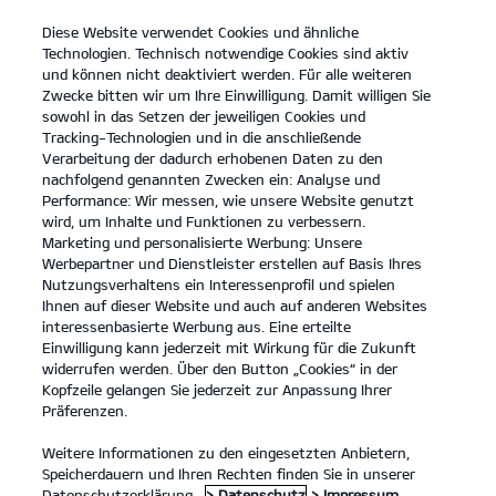
Diese Website verwendet Cookies und ähnliche
open
Technologien. Technisch notwendige Cookies sind aktiv
menu
und können nicht deaktiviert werden. Für alle weiteren
KONTAKT
Zwecke bitten wir um Ihre Einwilligung. Damit willigen Sie
sowohl in das Setzen der jeweiligen Cookies und
Tracking-Technologien und in die anschließende
ANGEBOTSANFRAGE
Verarbeitung der dadurch erhobenen Daten zu den
nachfolgend genannten Zwecken ein: Analyse und
Performance: Wir messen, wie unsere Website genutzt
wird, um Inhalte und Funktionen zu verbessern.
Marketing und personalisierte Werbung: Unsere
Werbepartner und Dienstleister erstellen auf Basis Ihres
Nutzungsverhaltens ein Interessenprofil und spielen
Ihnen auf dieser Website und auch auf anderen Websites
Modelle
interessenbasierte Werbung aus. Eine erteilte
Einwilligung kann jederzeit mit Wirkung für die Zukunft
widerrufen werden. Über den Button „Cookies“ in der
Business
Kopfzeile gelangen Sie jederzeit zur Anpassung Ihrer
Präferenzen.
Angebote
Weitere Informationen zu den eingesetzten Anbietern,
Speicherdauern und Ihren Rechten finden Sie in unserer
Datenschutzerklärung.
> Datenschutz
> Impressum